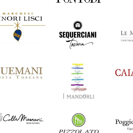
Italia
Castello dei
Italia
Tenuta
Rampolla
Fontodi
Italia
Ital
archesi Ginori
Italia
Le Mor
Lisci
Sequerciani
Italia
Italia
emani
Italia
Caiaro
I Mandorli