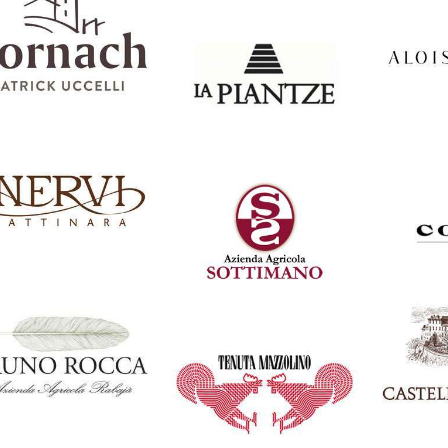
eropan
Italia
Silvan
Vigna Lenuzza
Italia
It
rnach by Patrick
Italia
Alois 
Uccelli
La Plantze
Italia
Italia
ervi – Giacomo
Italia
Coppo
Conterno
Sottimano