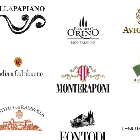
Italia
uno Rocca
Italia
Castel
Tenuta Mazzolino
Italia
Itali
lla Papiano
Italia
Avigno
Pian dell’Orino
Italia
Italia
dia a Coltibuono
Italia
Petrol
Monteraponi