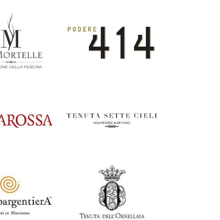
Italia
Italia
 di Trinoro
Podere Concori
ia
Italia
telle
Podere 414
Italia
ssa
Tenuta Sette Cieli