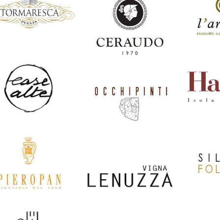
Domaine
D
Schlumberger
J
Agrapart & Fils
Italia
Italia
rmaresca
Italia
Archet
Ceraudo
Italia
Italia
se Alte
Italia
Haune
Occhipinti
Italia