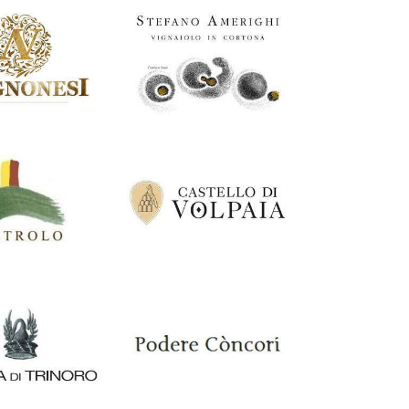
Italia
Italia
lo di Neive
Marangona
a
Italia
nesi
Stefano Amerighi
Italia
o
Castello di Volpaia