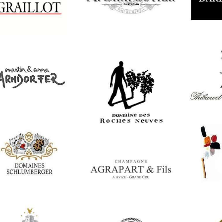
Francia
Francia
Fran
ain Graillot
M.Chapoutier
Dard e
Francia
Domaine Gérard
Fiou
Austria
rtin Arndorfer
Francia
T
Bo
Domaine des
Roches-Neuves
Francia
Francia