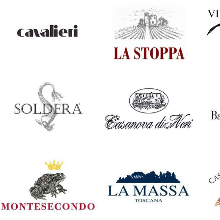
Italia
Italia
Roberto Voerzio
Giacomo
Br
Conterno
Italia
Italia
Cavalieri
La Stoppa
Vi
Italia
Italia
Soldera
Casanova di Neri
Ba