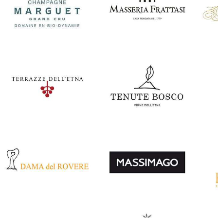
Domaine de la
Chateau Sainte
Borde
Marguerite
Francia
Italia
Marguet
Masseria Frattasi
To
Italia
Italia
Terrazze dell’Etna
Tenute Bosco
Ca
Italia
Italia