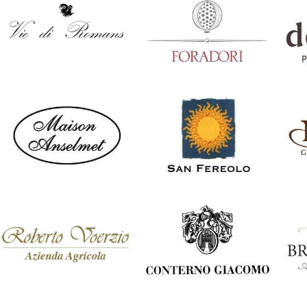
Dama del Rovere
Massimago
Pi
Italia
Italia
Vie di Romans
Foradori
Do
Italia
Italia
Maison Anselmet
San Fereolo
N