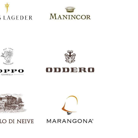
o Follador
Le due Terre
alia
Italia
Lageder
Manincor
Italia
Oddero