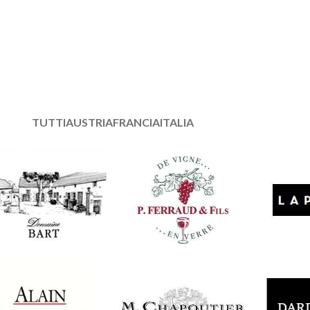
TUTTI
AUSTRIA
FRANCIA
ITALIA
Francia
Francia
Francia
maine Bart
Pierre Ferraud
Lapier