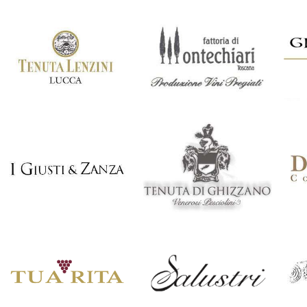
Italia
Italia
Montesecondo
La Massa
Italia
Italia
Tenuta Lenzini
Fattoria di
M
Montechiari
Italia
Italia
I Giusti e Zanza
Tenuta Di
Du
Ghizzano