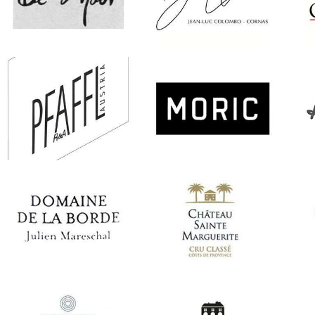
Francia
Francia
De Moor
Jean-Luc Colombo
Al
Austria
Austria
Pfaffl
Moric
Ma
Francia
Francia