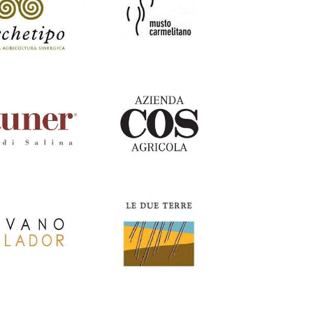
omaine
Lacourte
osmeyer
Godbillon
Italia
ipo
Musto
Carmelitano
Italia
r
Cos
Italia
Italia