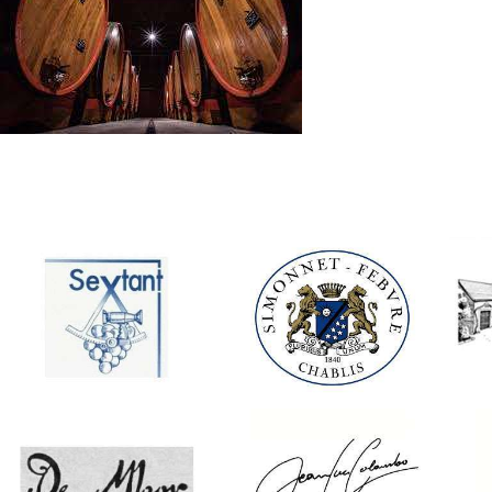
Francia
Francia
Julien Altaber
Simonnet-Febvre
Do