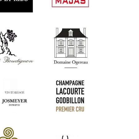
Foillard
cia
Francia
t Ribo
Domaine de Majas
Francia
Francia
hibaud
Domaine Ogereau
udignon
Francia
Francia