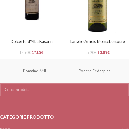
Dolcetto d’Alba Basarin
Langhe Arneis Montebertotto
17,15
€
10,89
€
18,90
€
15,20
€
Domaine AMI
Podere Fedespina
CATEGORIE PRODOTTO