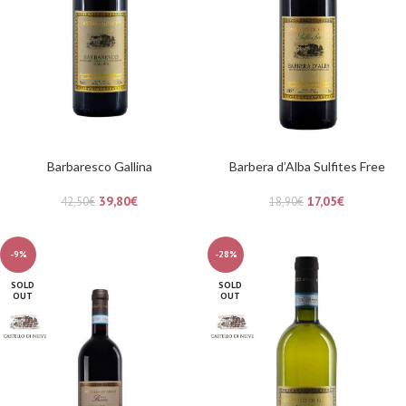
Barbaresco Gallina
Barbera d’Alba Sulfites Free
39,80
€
17,05
€
42,50
€
18,90
€
-9%
-28%
SOLD
SOLD
OUT
OUT