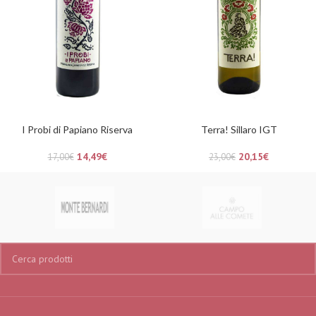
I Probi di Papiano Riserva
Terra! Sillaro IGT
14,49
€
20,15
€
17,00
€
23,00
€