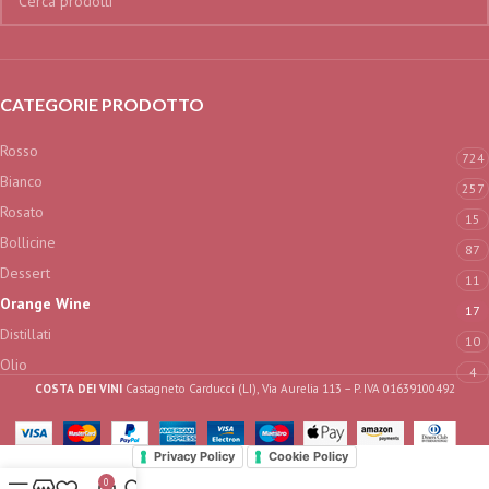
CATEGORIE PRODOTTO
Rosso
724
Bianco
257
Rosato
15
Bollicine
87
Dessert
11
Orange Wine
17
Distillati
10
Olio
4
COSTA DEI VINI
Castagneto Carducci (LI), Via Aurelia 113 – P. IVA 01639100492
Privacy Policy
Cookie Policy
0