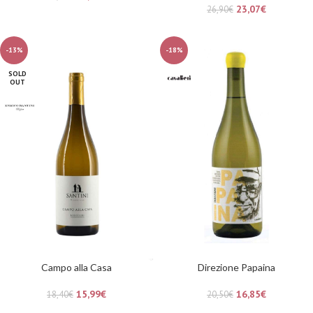
23,07
€
26,90
€
-13%
-18%
SOLD
OUT
Campo alla Casa
Direzione Papaina
15,99
€
16,85
€
18,40
€
20,50
€