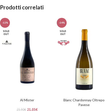
Prodotti correlati
-12%
-14%
SOLD
SOLD
OUT
OUT
Al Mister
Blanc Chardonnay Oltrepo
Pavese
21,03
€
23,90
€