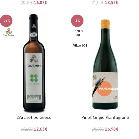
16,87
€
18,57
€
20,30
€
21,00
€
-16%
-8%
SOLD
OUT
VILLA JOB
L’Archetipo Greco
Pinot Grigio Piantagrane
12,65
€
16,98
€
15,10
€
18,50
€