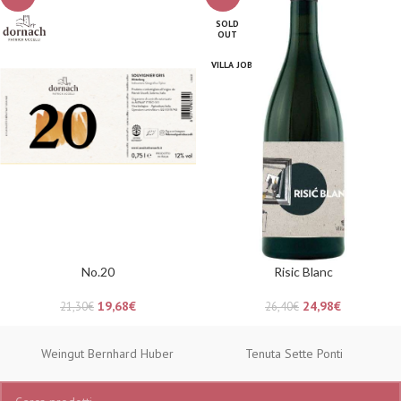
SOLD
OUT
VILLA JOB
No.20
Risic Blanc
19,68
€
24,98
€
21,30
€
26,40
€
Weingut Bernhard Huber
Tenuta Sette Ponti