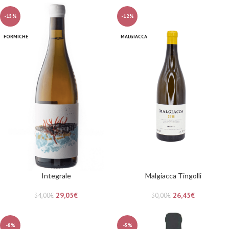
-15%
-12%
FORMICHE
MALGIACCA
Integrale
Malgiacca Tingolli
29,05
€
26,45
€
34,00
€
30,00
€
-8%
-5%