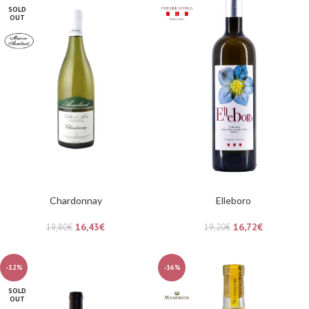
SOLD
OUT
Chardonnay
Elleboro
16,43
€
16,72
€
19,80
€
19,20
€
-12%
-16%
SOLD
OUT