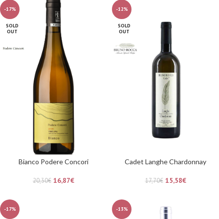
-17%
-12%
SOLD
SOLD
OUT
OUT
Bianco Podere Concori
Cadet Langhe Chardonnay
16,87
€
15,58
€
20,30
€
17,70
€
-17%
-13%