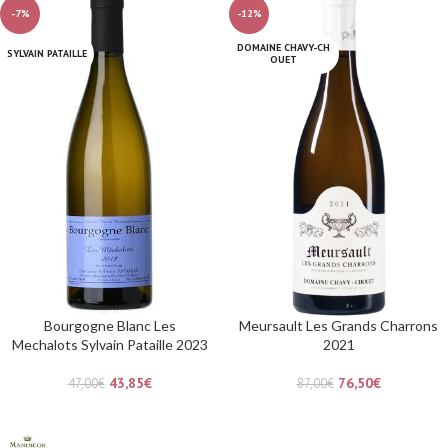
-7%
-12%
DOMAINE CHAVY-CH
SYLVAIN PATAILLE
OUET
Bourgogne Blanc Les
Meursault Les Grands Charrons
Mechalots Sylvain Pataille 2023
2021
43,85
€
76,50
€
47,00
€
87,00
€