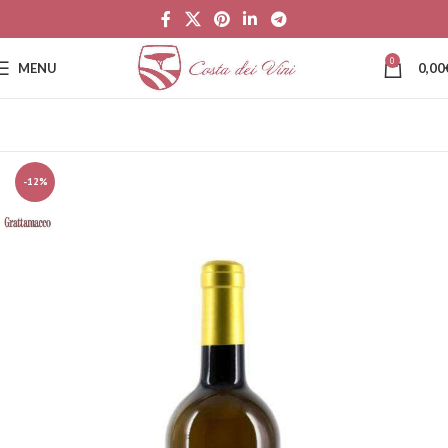
0
MENU
0,00
-12%