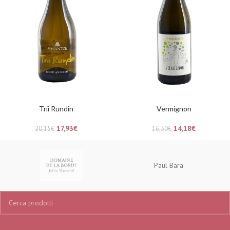
Trii Rundin
Vermignon
17,93
€
14,18
€
20,15
€
16,30
€
Paul Bara