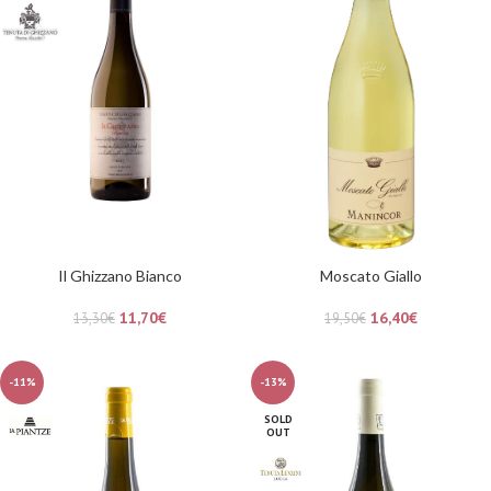
Il Ghizzano Bianco
Moscato Giallo
11,70
€
16,40
€
13,30
€
19,50
€
-11%
-13%
SOLD
OUT