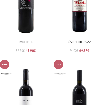
Impronte
L’Alberello 2022
45,90
€
69,57
€
52,70
€
74,00
€
-10%
-11%