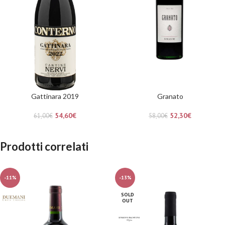
Gattinara 2019
Granato
54,60
€
52,30
€
61,00
€
58,00
€
Prodotti correlati
-11%
-13%
SOLD
OUT