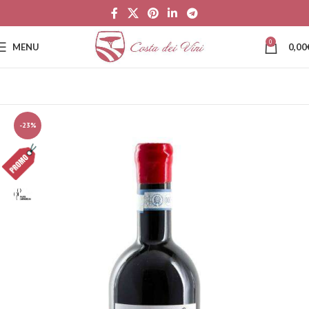
0
MENU
0,00
-23%