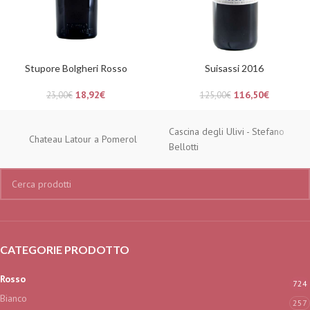
Stupore Bolgheri Rosso
Suisassi 2016
18,92
€
116,50
€
23,00
€
125,00
€
Cascina degli Ulivi - Stefano
Chateau Latour a Pomerol
Bellotti
CATEGORIE PRODOTTO
Rosso
724
Bianco
257