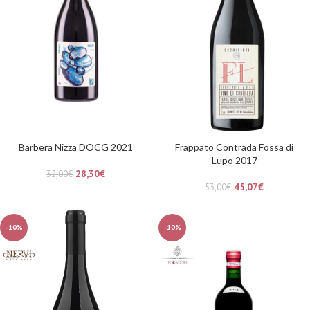
Barbera Nizza DOCG 2021
Frappato Contrada Fossa di
Lupo 2017
28,30
€
32,00
€
45,07
€
53,00
€
-10%
-10%