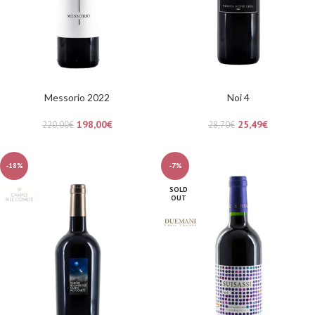
Messorio 2022
Noi 4
198,00
€
25,49
€
220,00
€
28,70
€
-18%
-7%
SOLD
OUT