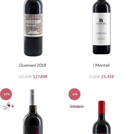
Duemani 2018
I Montali
127,80
€
23,45
€
143,00
€
27,00
€
-13%
-6%