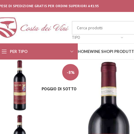
PESE DI SPEDIZIONE GRATIS PER ORDINI SUPERIORI A €195
TIPO
PER TIPO
HOME
WINE SHOP
I PRODUTT
-8%
POGGIO DI SOTTO