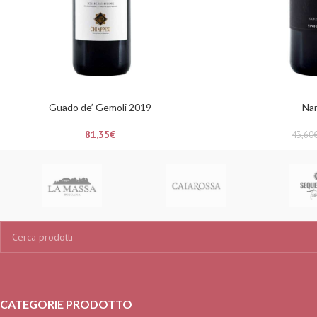
Guado de’ Gemoli 2019
Na
81,35
€
43,60
CATEGORIE PRODOTTO