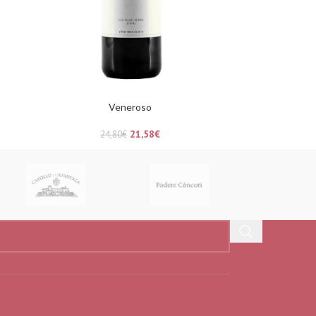
Veneroso
21,58
€
24,80
€