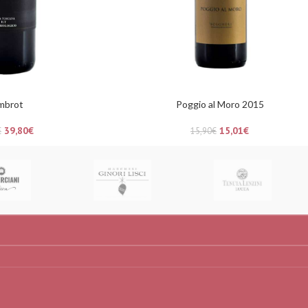
mbrot
Poggio al Moro 2015
39,80
€
15,01
€
€
15,90
€