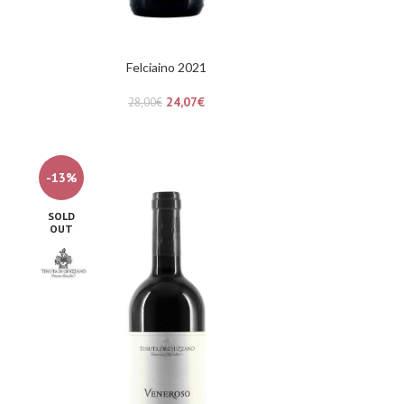
Felciaino 2021
24,07
€
28,00
€
-13%
SOLD
OUT