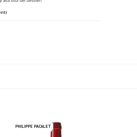
 alla lista dei desideri
riti
PHILIPPE PACALET