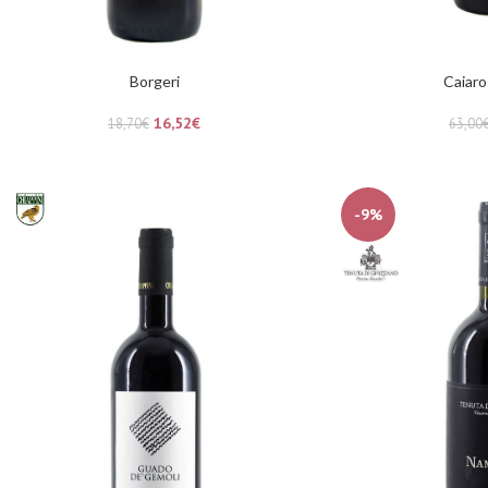
Borgeri
Caiaro
16,52
€
18,70
€
63,00
-9%