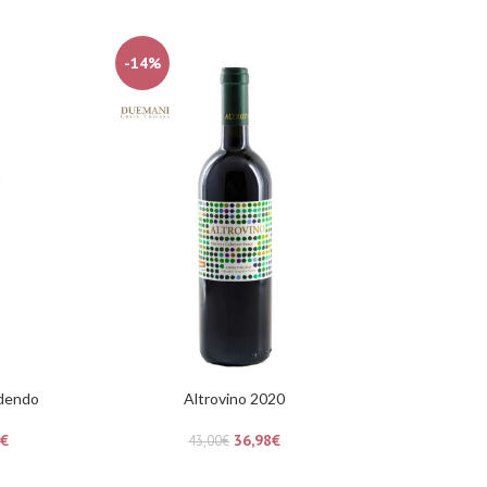
-14%
udendo
Altrovino 2020
€
36,98
€
43,00
€