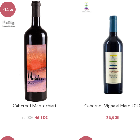
-11%
Cabernet Montechiari
Cabernet Vigna al Mare 202
46,10
€
26,30
€
52,00
€