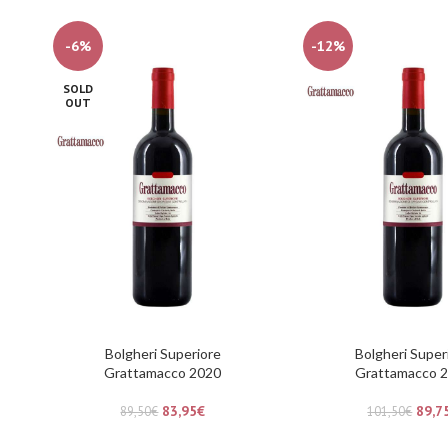
-6%
-12%
SOLD
OUT
Bolgheri Superiore
Bolgheri Super
Grattamacco 2020
Grattamacco 
83,95
€
89,7
89,50
€
101,50
€