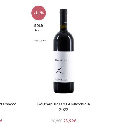
-11%
SOLD
OUT
attamacco
Bolgheri Rosso Le Macchiole
2022
€
23,99
€
26,90
€