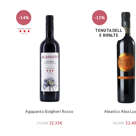
-14%
-15%
TENUTA DELL
E RIPALTE
Agapanto Bolgheri Rosso
Aleatico Alea L
21,53
€
32,40
24,90
€
38,00
€