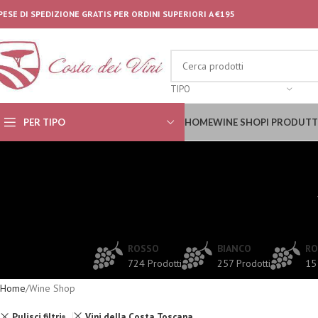
PESE DI SPEDIZIONE GRATIS PER ORDINI SUPERIORI A €195
TIPO
PER TIPO
HOME
WINE SHOP
I PRODUTT
ROSSO
BIANCO
RO
724 Prodotti
257 Prodotti
15
Home
Wine Shop
Pulisci filtri
Vini della Costa Toscana