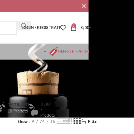
0
LOGIN / REGISTRATI
0,00
€
OFFERTE SPECIALI
OLIO
DISTILLATI
4
10 Prodotti
Prodotti
Show
9
24
36
Filtri