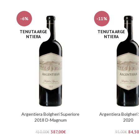
-6%
-11%
TENUTA ARGE
TENUTA ARGE
NTIERA
NTIERA
Argentiera Bolgheri Superiore
Argentiera Bolgheri
2018 D-Magnum
2020
387,00
€
84,50
410,00
€
95,00
€