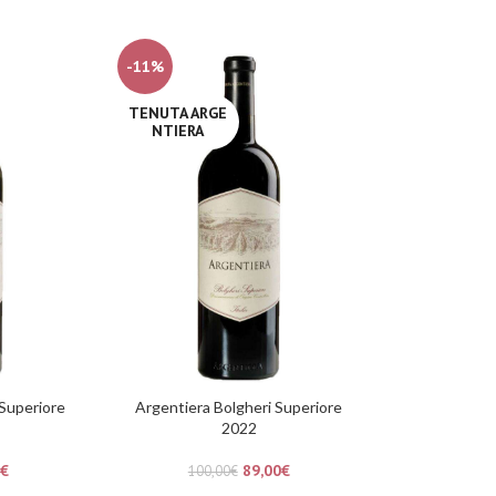
-11%
TENUTA ARGE
NTIERA
 Superiore
Argentiera Bolgheri Superiore
2022
€
89,00
€
100,00
€