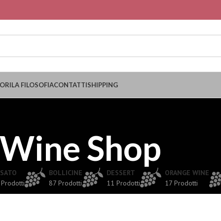
ORI
LA FILOSOFIA
CONTATTI
SHIPPING
Wine Shop
SATO
BOLLICINE
DESSERT
ORANGE WINE
 Prodotti
87 Prodotti
11 Prodotti
17 Prodotti