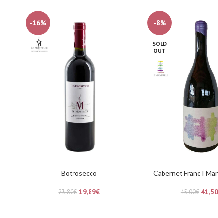
-16%
-8%
SOLD
OUT
Botrosecco
Cabernet Franc I Man
19,89
€
41,50
23,80
€
45,00
€