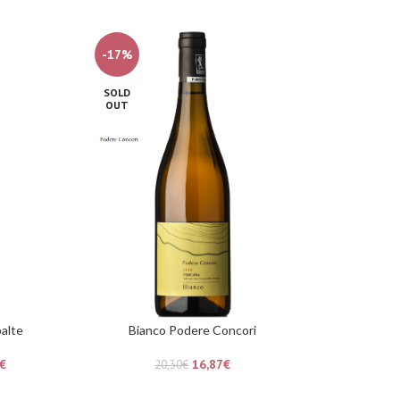
-17%
SOLD
OUT
palte
Bianco Podere Concori
€
16,87
€
20,30
€