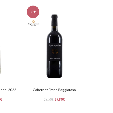
-6%
dorli 2022
Cabernet Franc Poggioraso
€
27,80
€
29,50
€