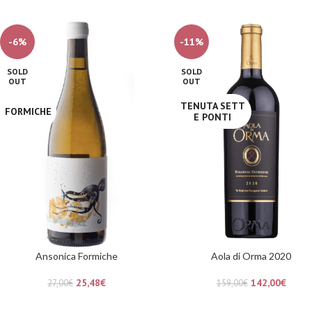
-6%
-11%
SOLD
SOLD
OUT
OUT
TENUTA SETT
FORMICHE
E PONTI
Ansonica Formiche
Aola di Orma 2020
25,48
€
142,00
€
27,00
€
159,00
€