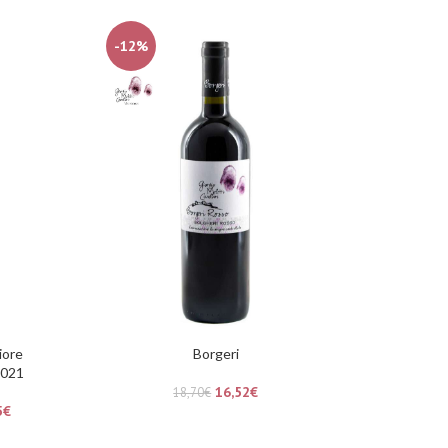
-12%
iore
Borgeri
2021
16,52
€
18,70
€
5
€