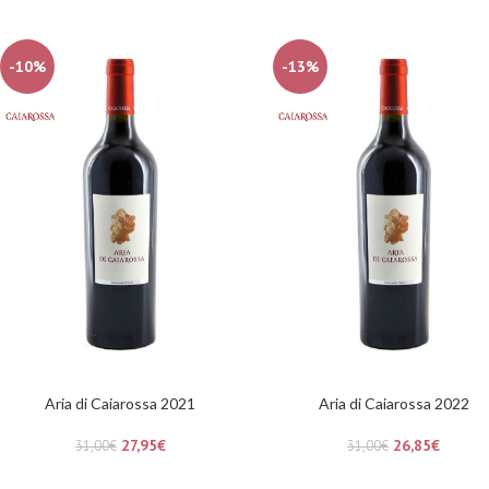
-10%
-13%
Aria di Caiarossa 2021
Aria di Caiarossa 2022
27,95
€
26,85
€
31,00
€
31,00
€