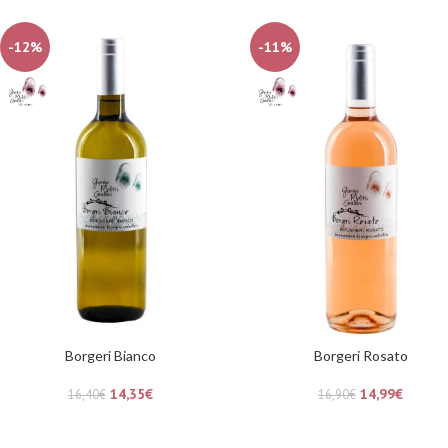
-12%
-11%
Borgeri Bianco
Borgeri Rosato
14,35
€
14,99
€
16,40
€
16,90
€