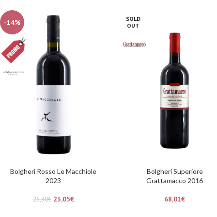
SOLD
-14%
OUT
Bolgheri Rosso Le Macchiole
Bolgheri Superiore
2023
Grattamacco 2016
23,05
€
68,01
€
26,90
€