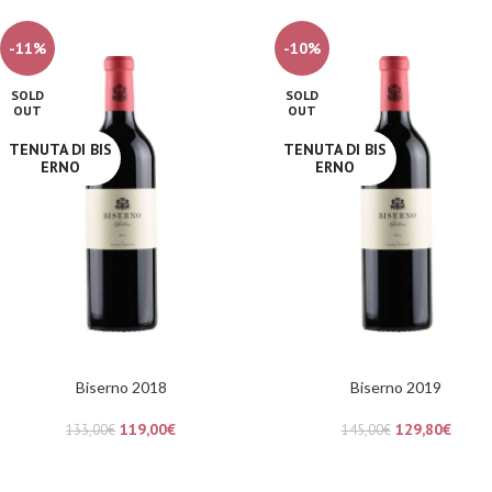
-11%
-10%
SOLD
SOLD
OUT
OUT
TENUTA DI BIS
TENUTA DI BIS
ERNO
ERNO
Biserno 2018
Biserno 2019
119,00
€
129,80
€
133,00
€
145,00
€