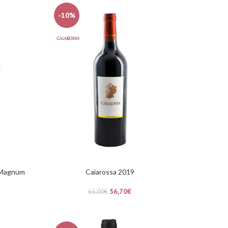
-10%
-Magnum
Caiarossa 2019
56,70
€
63,00
€