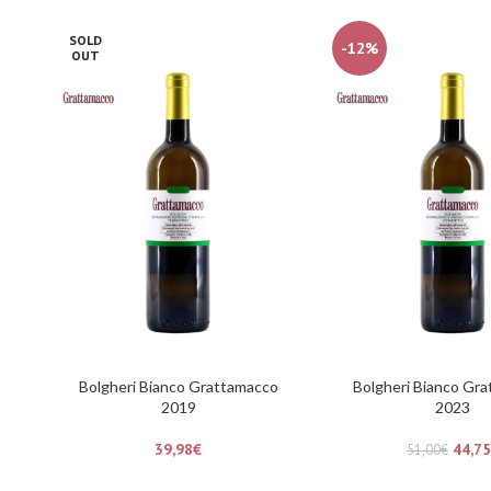
SOLD
-12%
OUT
Bolgheri Bianco Grattamacco
Bolgheri Bianco Gr
2019
2023
39,98
€
44,75
51,00
€