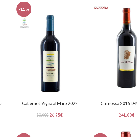
-11%
0
Cabernet Vigna al Mare 2022
Caiarossa 2016 D
26,75
€
241,00
€
30,00
€