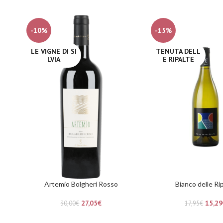
-10%
-15%
LE VIGNE DI SI
TENUTA DELL
LVIA
E RIPALTE
Artemio Bolgheri Rosso
Bianco delle Ri
27,05
€
15,29
30,00
€
17,95
€