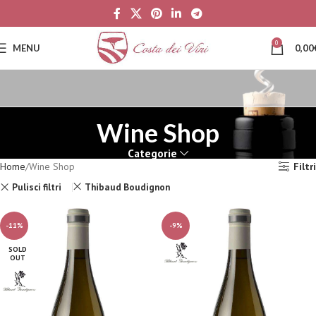
0
MENU
0,00
Wine Shop
Categorie
Home
Wine Shop
Filtri
Pulisci filtri
Thibaud Boudignon
-11%
-9%
SOLD
OUT