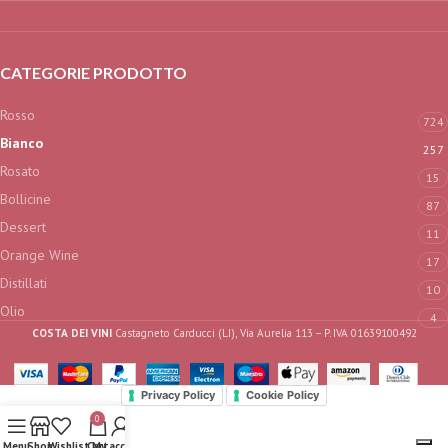
CATEGORIE PRODOTTO
Rosso
724
Bianco
257
Rosato
15
Bollicine
87
Dessert
11
Orange Wine
17
Distillati
10
Olio
4
COSTA DEI VINI
Castagneto Carducci (LI), Via Aurelia 113 – P. IVA 01639100492
Privacy Policy
Cookie Policy
0
Menu
Shop
Wishlist
Cart
My account