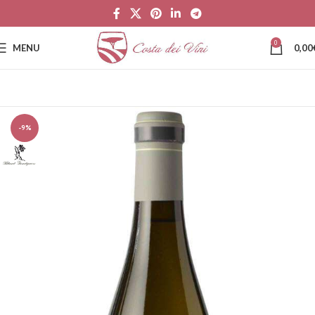
0
MENU
0,00
-9%