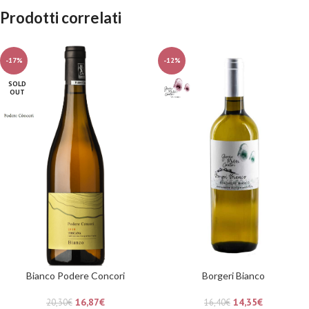
Prodotti correlati
-17%
-12%
SOLD
OUT
Bianco Podere Concori
Borgeri Bianco
16,87
€
14,35
€
20,30
€
16,40
€