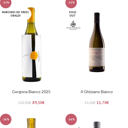
-12%
-12%
MARCHESI DE' FRESC
SOLD
OBALDI
OUT
Gorgona Bianco 2025
Il Ghizzano Bianco
89,50
€
11,70
€
102,00
€
13,30
€
-16%
-16%