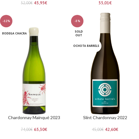
45,95
€
55,01
€
52,00
€
-12%
-5%
SOLD
BODEGA CHACRA
OUT
OCHOTA BARRELS
Chardonnay Mainqué 2023
Slint Chardonnay 2022
65,30
€
42,60
€
74,00
€
45,00
€