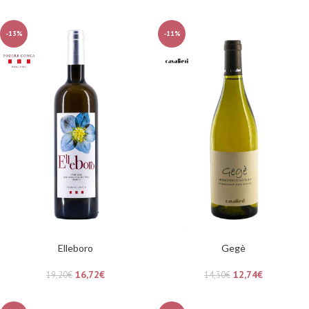
-13%
-11%
Elleboro
Gegè
16,72
€
12,74
€
19,20
€
14,30
€