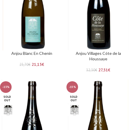
Anjou Blanc En Chenin
Anjou Villages Cóte de la
Houssaye
21,15
€
23,70
€
27,51
€
32,30
€
-13%
-15%
SOLD
SOLD
OUT
OUT