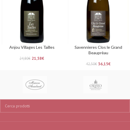
Anjou Villages Les Tailles
Savennieres Clos le Grand
Beauprèau
21,58
€
24,80
€
36,15
€
42,50
€