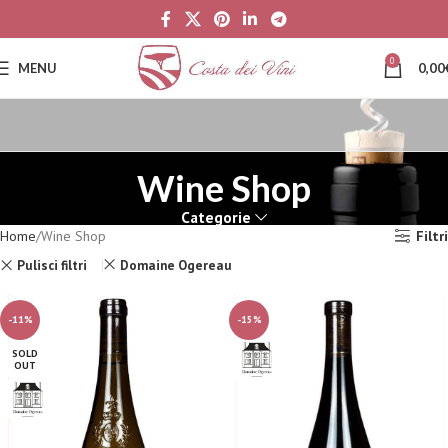
0
MENU
0,00
Wine Shop
Categorie
Home
Wine Shop
Filtri
Pulisci filtri
Domaine Ogereau
-11%
-15%
SOLD
OUT