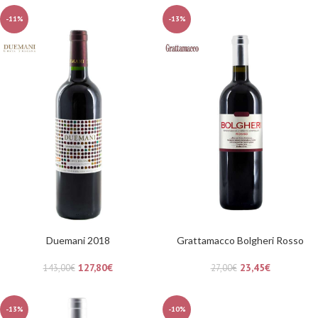
-11%
-13%
Duemani 2018
Grattamacco Bolgheri Rosso
127,80
€
23,45
€
143,00
€
27,00
€
-13%
-10%