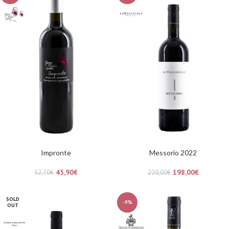
Impronte
Messorio 2022
45,90
€
198,00
€
52,70
€
220,00
€
SOLD
-9%
OUT