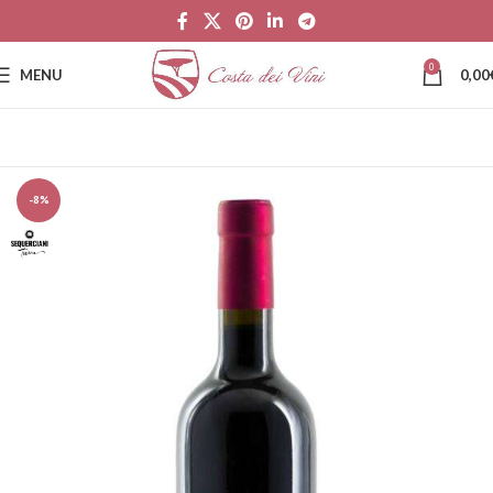
0
MENU
0,00
-8%