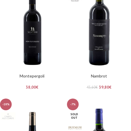
Montepergoli
Nambrot
38,00
€
39,80
€
43,60
€
-18%
-7%
SOLD
OUT