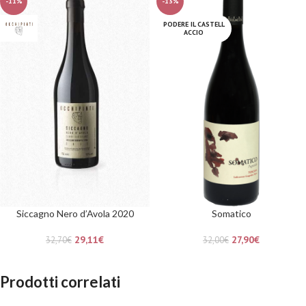
-11%
-13%
PODERE IL CASTELL
ACCIO
Siccagno Nero d’Avola 2020
Somatico
29,11
€
27,90
€
32,70
€
32,00
€
Prodotti correlati