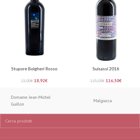
Stupore Bolgheri Rosso
Suisassi 2016
18,92
€
116,50
€
23,00
€
125,00
€
Domaine Jean-Michel
Malgiacca
Guillon