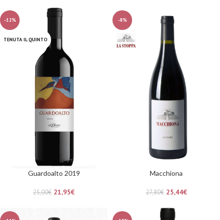
-12%
-8%
TENUTA IL QUINTO
Guardoalto 2019
Macchiona
21,95
€
25,44
€
25,00
€
27,80
€