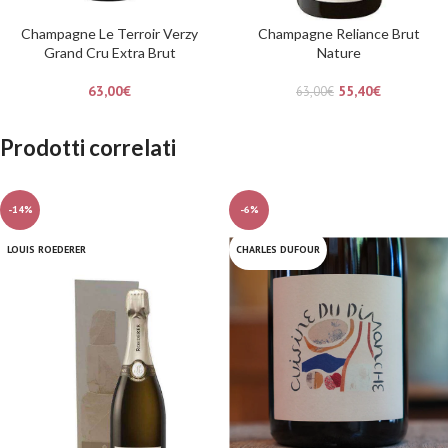
Champagne Le Terroir Verzy
Champagne Reliance Brut
Grand Cru Extra Brut
Nature
63,00
€
55,40
€
63,00
€
Prodotti correlati
-14%
-6%
LOUIS ROEDERER
CHARLES DUFOUR