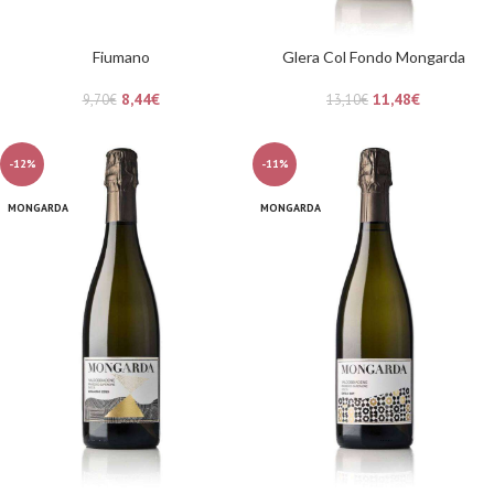
Fiumano
Glera Col Fondo Mongarda
8,44
€
11,48
€
9,70
€
13,10
€
-12%
-11%
MONGARDA
MONGARDA