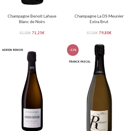
Champagne Benoit Lahaye
Champagne La DS Meunier
Blanc de Noirs
Extra Brut
71,25
€
79,80
€
82,00
€
87,00
€
ADRIEN RENOIR
-12%
FRANCK PASCAL