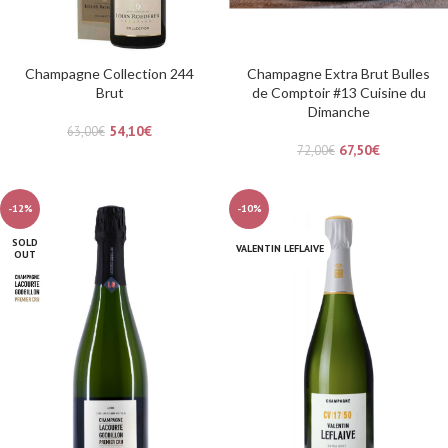
Champagne Collection 244
Champagne Extra Brut Bulles
Brut
de Comptoir #13 Cuisine du
Dimanche
54,10
€
63,00
€
67,50
€
72,00
€
-12%
-10%
SOLD
VALENTIN LEFLAIVE
OUT