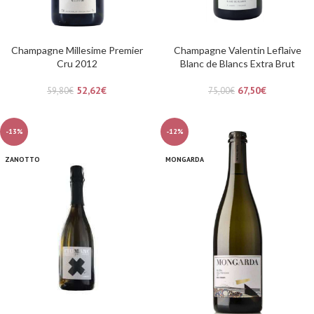
Champagne Millesime Premier
Champagne Valentin Leflaive
Cru 2012
Blanc de Blancs Extra Brut
52,62
€
67,50
€
59,80
€
75,00
€
-13%
-12%
ZANOTTO
MONGARDA