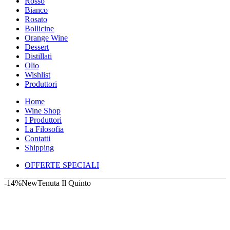
Rosso
Bianco
Rosato
Bollicine
Orange Wine
Dessert
Distillati
Olio
Wishlist
Produttori
Home
Wine Shop
I Produttori
La Filosofia
Contatti
Shipping
OFFERTE SPECIALI
-14%
New
Tenuta Il Quinto