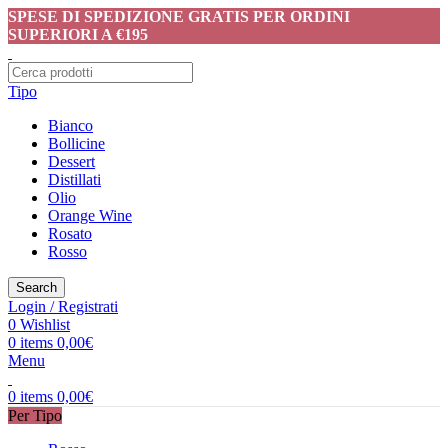
SPESE DI SPEDIZIONE GRATIS PER ORDINI
SUPERIORI A €195
Tipo
Bianco
Bollicine
Dessert
Distillati
Olio
Orange Wine
Rosato
Rosso
Search
Login / Registrati
0
Wishlist
0
items
0,00
€
Menu
0
items
0,00
€
Per Tipo