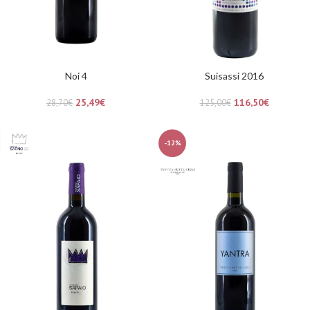
Noi 4
Suisassi 2016
25,49
€
116,50
€
28,70
€
125,00
€
-12%