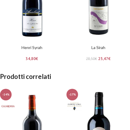
Henri Syrah
La Sirah
34,80
€
25,47
€
28,50
€
Prodotti correlati
-14%
-17%