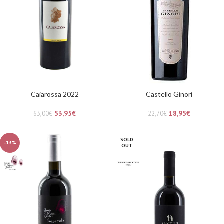
Caiarossa 2022
Castello Ginori
53,95
€
18,95
€
63,00
€
22,70
€
SOLD
-13%
OUT