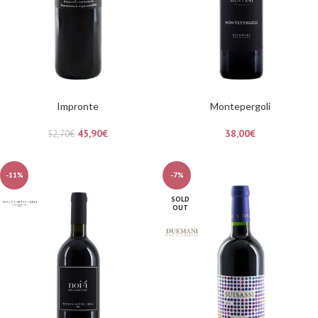
Impronte
Montepergoli
45,90
€
38,00
€
52,70
€
-11%
-7%
SOLD
OUT