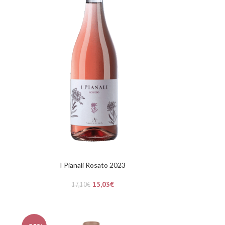
I Pianali Rosato 2023
15,03
€
17,10
€