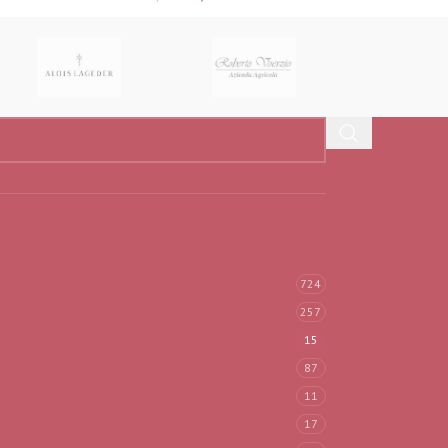
724
257
15
87
11
17