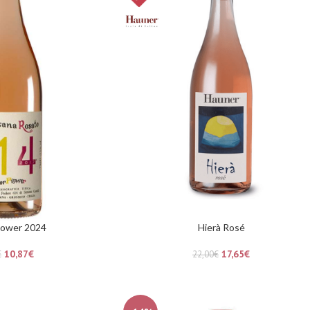
Power 2024
Hierà Rosé
10,87
€
17,65
€
€
22,00
€