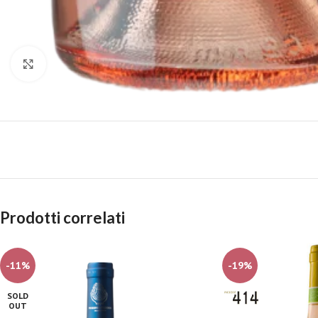
Fai clic per ingrandire
Prodotti correlati
-11%
-19%
SOLD
OUT