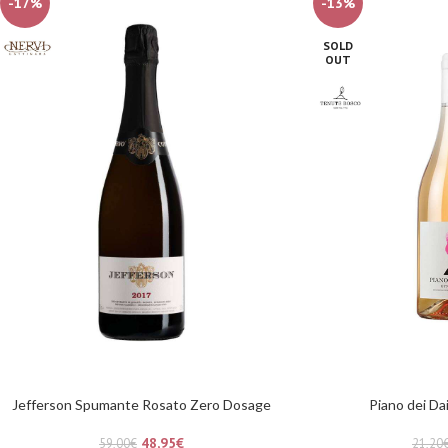
-17%
-13%
SOLD
OUT
Jefferson Spumante Rosato Zero Dosage
Piano dei Da
48,95
€
59,00
€
21,20