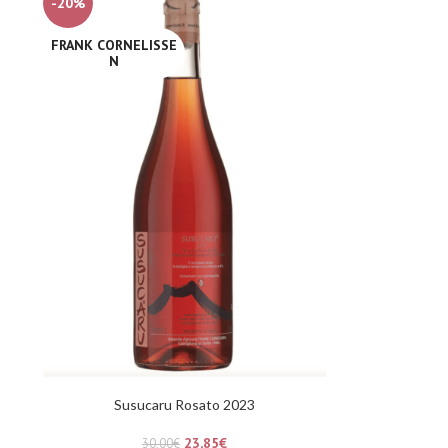
-20%
FRANK CORNELISSE
N
Susucaru Rosato 2023
23,85
€
30,00
€