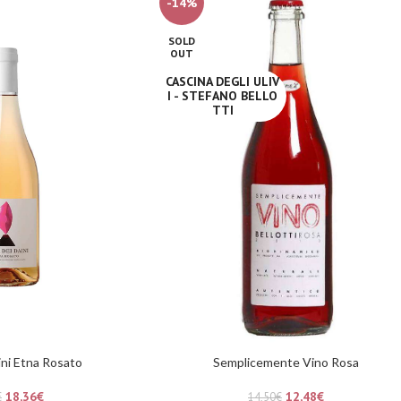
-14%
SOLD
OUT
CASCINA DEGLI ULIV
I - STEFANO BELLO
TTI
ini Etna Rosato
Semplicemente Vino Rosa
18,36
€
12,48
€
€
14,50
€