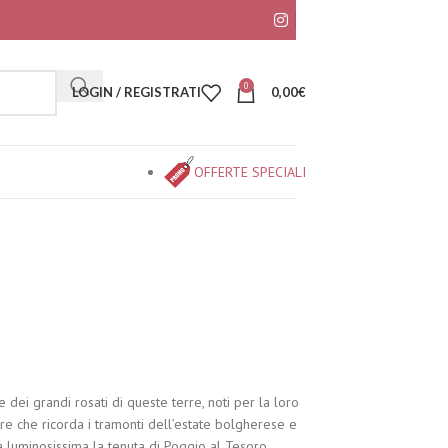
0
LOGIN / REGISTRATI
0,00
€
OFFERTE SPECIALI
 dei grandi rosati di queste terre, noti per la loro
ore che ricorda i tramonti dell’estate bolgherese e
 luminosissima la tenuta di Poggio al Tesoro.