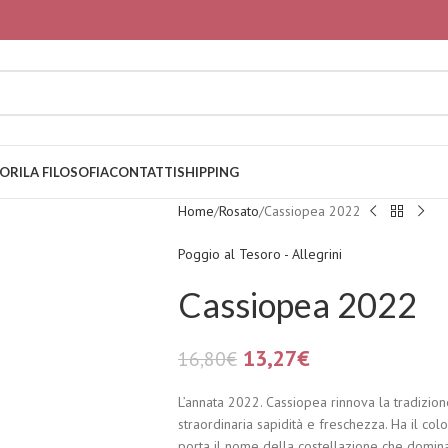
ORI
LA FILOSOFIA
CONTATTI
SHIPPING
Home
Rosato
Cassiopea 2022
Poggio al Tesoro - Allegrini
Cassiopea 2022
13,27
€
16,80
€
L’annata 2022. Cassiopea rinnova la tradizione
straordinaria sapidità e freschezza. Ha il col
porta il nome della costellazione che domina