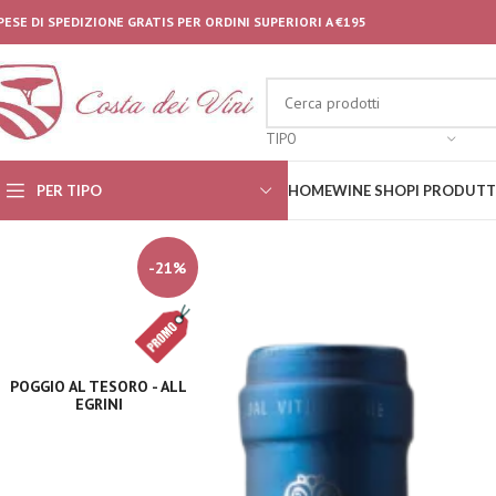
PESE DI SPEDIZIONE GRATIS PER ORDINI SUPERIORI A €195
TIPO
PER TIPO
HOME
WINE SHOP
I PRODUTT
-21%
POGGIO AL TESORO - ALL
EGRINI