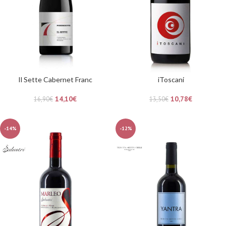
Il Sette Cabernet Franc
iToscani
14,10
€
10,78
€
16,90
€
13,50
€
-14%
-12%