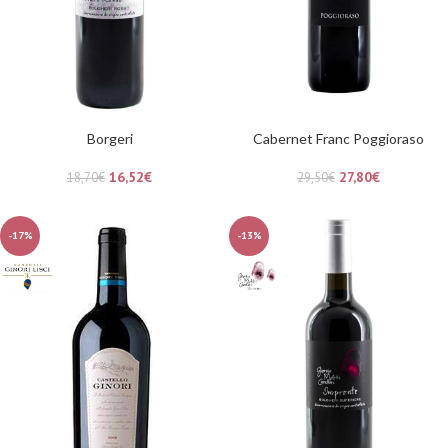
Borgeri
Cabernet Franc Poggioraso
16,52
€
27,80
€
18,70
€
29,50
€
-17%
-13%