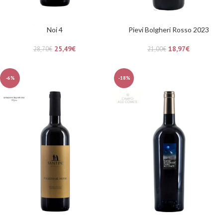
Noi 4
Pievi Bolgheri Rosso 2023
25,49
€
18,97
€
28,70
€
21,00
€
-6%
-18%