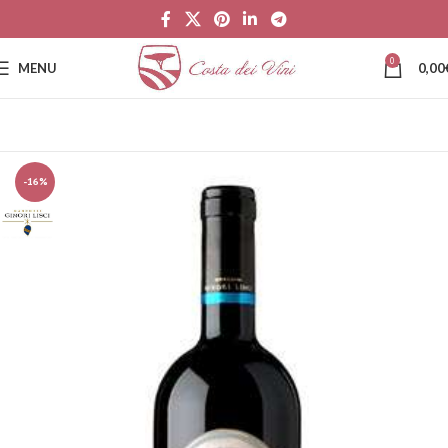
0
MENU
0,00
-16%