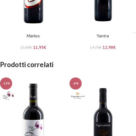
Marleo
Yantra
11,95
€
12,98
€
13,90
€
14,70
€
Prodotti correlati
-12%
-6%