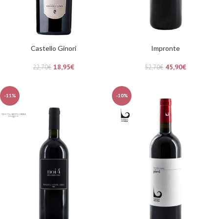
Castello Ginori
Impronte
18,95
€
45,90
€
22,70
€
52,70
€
-11%
-10%