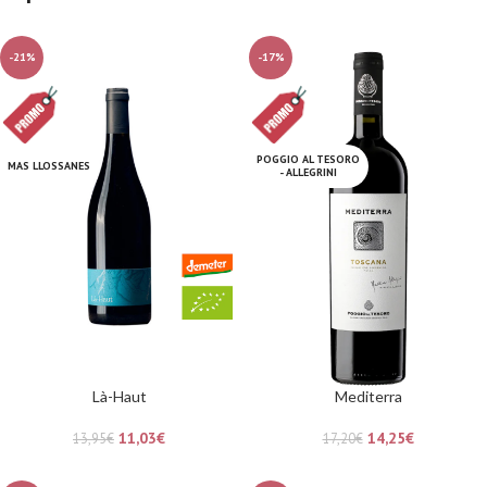
-21%
-17%
POGGIO AL TESORO
MAS LLOSSANES
- ALLEGRINI
Là-Haut
Mediterra
11,03
€
14,25
€
13,95
€
17,20
€