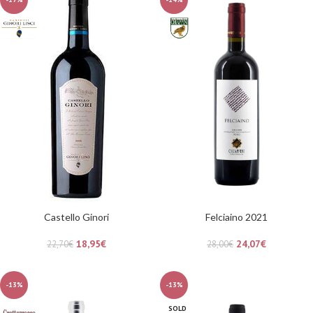
Castello Ginori
Felciaino 2021
18,95
€
24,07
€
22,70
€
28,00
€
-13%
-13%
SOLD