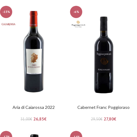
-13%
-6%
Aria di Caiarossa 2022
Cabernet Franc Poggioraso
26,85
€
27,80
€
31,00
€
29,50
€
-17%
-14%