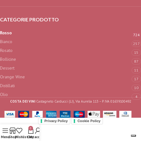
CATEGORIE PRODOTTO
Rosso
724
Bianco
257
Rosato
15
Bollicine
87
Dessert
11
Orange Wine
17
Distillati
10
Olio
4
COSTA DEI VINI
Castagneto Carducci (LI), Via Aurelia 113 – P. IVA 01639100492
Privacy Policy
Cookie Policy
0
Menu
Shop
Wishlist
Cart
My account