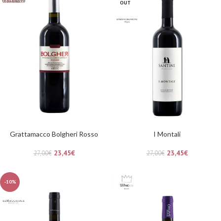
OUT
Grattamacco Bolgheri Rosso
I Montali
23,45
€
23,45
€
27,00
€
27,00
€
-10%