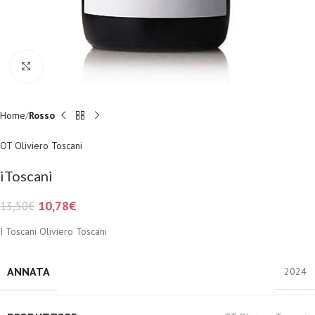
Fai clic per ingrandire
Home
Rosso
OT Oliviero Toscani
iToscani
10,78
€
13,50
€
I Toscani Oliviero Toscani
ANNATA
2024