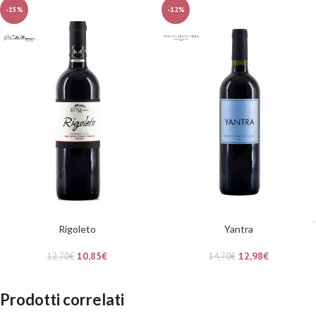
-15%
-12%
Rigoleto
Yantra
10,85
€
12,98
€
12,70
€
14,70
€
Prodotti correlati