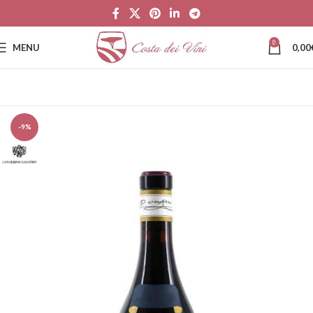
0
MENU
0,00
-9%