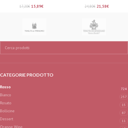
15,89
€
21,58
€
17,20
€
24,80
€
CATEGORIE PRODOTTO
Rosso
724
Bianco
257
Rosato
15
Bollicine
87
Dessert
11
Orange Wine