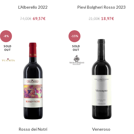
L’Alberello 2022
Pievi Bolgheri Rosso 2023
69,57
€
18,97
€
74,00
€
21,00
€
-8%
-13%
SOLD
SOLD
OUT
OUT
Rosso dei Notri
Veneroso