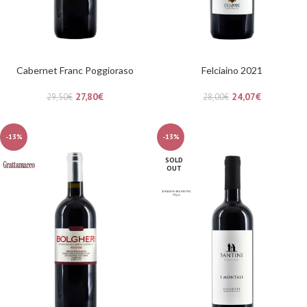
Cabernet Franc Poggioraso
Felciaino 2021
27,80
€
24,07
€
29,50
€
28,00
€
-13%
-13%
SOLD
OUT