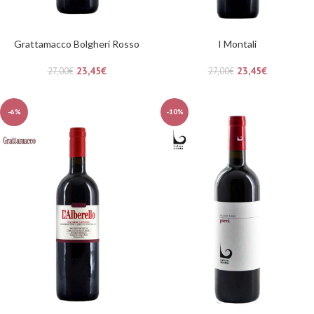
Grattamacco Bolgheri Rosso
I Montali
23,45
€
23,45
€
27,00
€
27,00
€
-6%
-10%