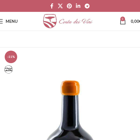
0
MENU
0,00
-11%