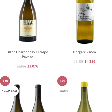
Blanc Chardonnay Oltrepo
Borgeri Bianco
Pavese
14,35
€
16,40
€
23,07
€
26,90
€
-14%
-18%
NOELIA RICCI