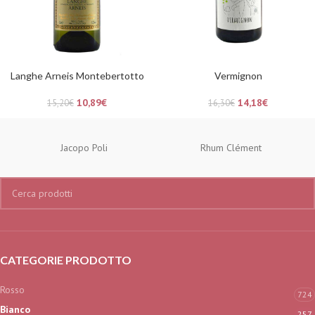
Langhe Arneis Montebertotto
Vermignon
10,89
€
14,18
€
15,20
€
16,30
€
Jacopo Poli
Rhum Clément
CATEGORIE PRODOTTO
Rosso
724
Bianco
257