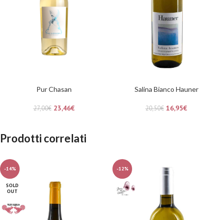
Pur Chasan
Salina Bianco Hauner
23,46
€
16,95
€
27,00
€
20,50
€
Prodotti correlati
-14%
-12%
SOLD
OUT