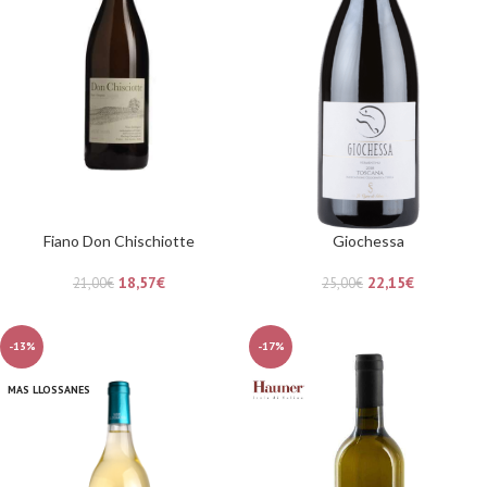
Fiano Don Chischiotte
Giochessa
18,57
€
22,15
€
21,00
€
25,00
€
-13%
-17%
MAS LLOSSANES