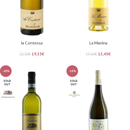
la Contessa
La Manina
19,35
€
13,45
€
22,50
€
15,60
€
-28%
-13%
SOLD
SOLD
OUT
OUT