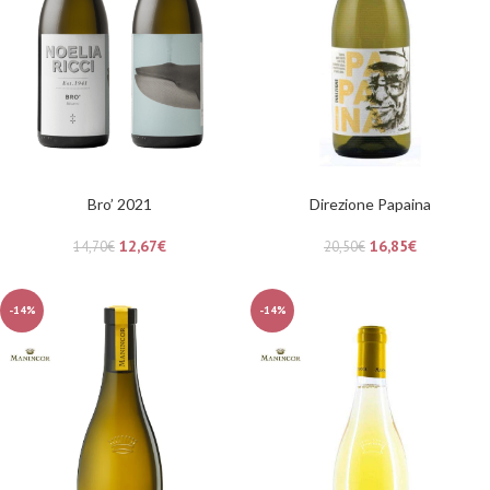
Bro’ 2021
Direzione Papaina
12,67
€
16,85
€
14,70
€
20,50
€
-14%
-14%