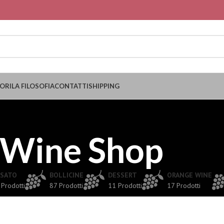
ORI
LA FILOSOFIA
CONTATTI
SHIPPING
Wine Shop
SATO
BOLLICINE
DESSERT
ORANGE WINE
 Prodotti
87 Prodotti
11 Prodotti
17 Prodotti