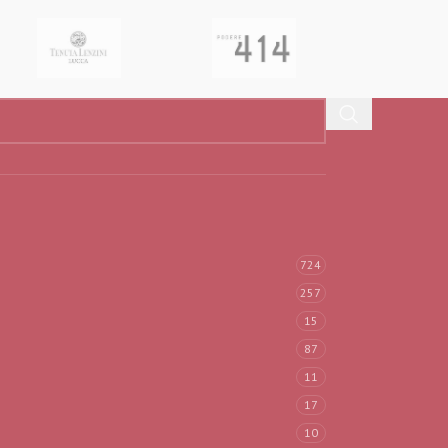
724
257
15
87
11
17
10