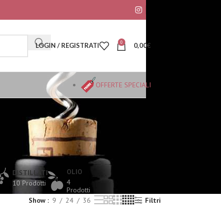
0
LOGIN / REGISTRATI
0,00
€
OFFERTE SPECIALI
OLIO
DISTILLATI
4
10 Prodotti
Prodotti
Show
9
24
36
Filtri