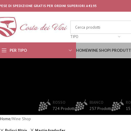
PESE DI SPEDIZIONE GRATIS PER ORDINI SUPERIORI A €195
TIPO
PER TIPO
HOME
WINE SHOP
I PRODUTT
ROSSO
BIANCO
RO
724 Prodotti
257 Prodotti
15
Home
Wine Shop
Pulisci filtri
Martin Arndorfer