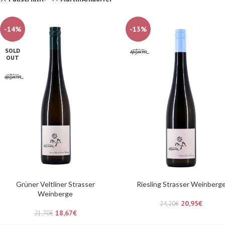
-14%
-13%
SOLD
OUT
Grüner Veltliner Strasser
Riesling Strasser Weinberg
Weinberge
20,95
€
24,20
€
18,67
€
21,70
€