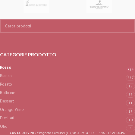
CATEGORIE PRODOTTO
Rosso
724
Bianco
257
Rosato
15
Bollicine
87
Dessert
11
Orange Wine
17
Distillati
10
Olio
4
COSTA DEI VINI
Castagneto Carducci (LI), Via Aurelia 113 – P. IVA 01639100492