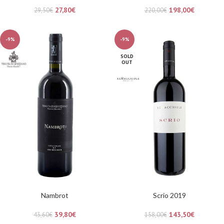
27,80
€
198,00
€
29,50
€
220,00
€
-9%
-9%
SOLD
OUT
Nambrot
Scrio 2019
39,80
€
143,50
€
43,60
€
158,00
€