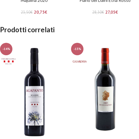
Majulina 2020
Piano dei Daini Etna Rosso
20,75
€
27,05
€
23,50
€
28,30
€
Prodotti correlati
-14%
-13%