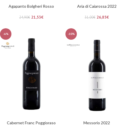
Agapanto Bolgheri Rosso
Aria di Caiarossa 2022
21,53
€
26,85
€
24,90
€
31,00
€
-6%
-10%
Cabernet Franc Poggioraso
Messorio 2022