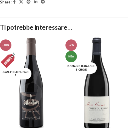
Share:
Ti potrebbe interessare…
-30%
-7%
NEW
DOMAINE JEAN-LOUI
S CHAVE
JEAN-PHILIPPE PADI
É