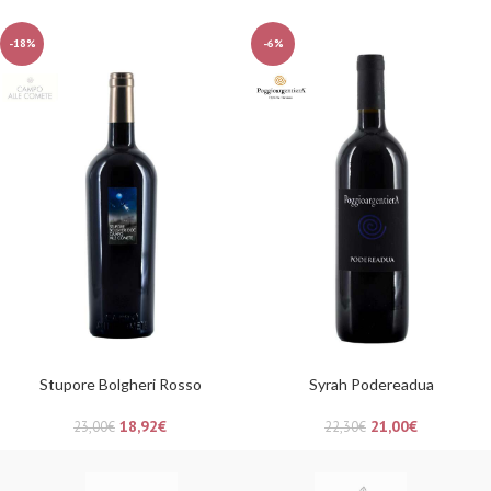
-18%
-6%
Stupore Bolgheri Rosso
Syrah Podereadua
18,92
€
21,00
€
23,00
€
22,30
€