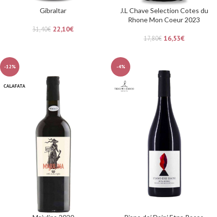
Gibraltar
J.L Chave Selection Cotes du
Rhone Mon Coeur 2023
22,10
€
31,40
€
16,53
€
17,80
€
-12%
-4%
CALAFATA